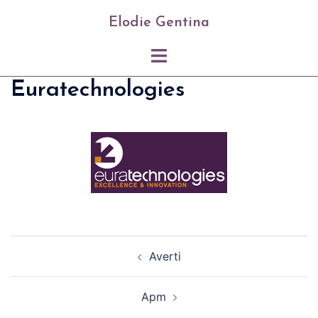
Skip
Elodie Gentina
to
content
Toggle
menu
Euratechnologies
Post
Averti
navigation
Apm