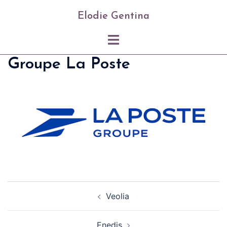
Skip
Elodie Gentina
to
content
Toggle
menu
Groupe La Poste
Post
Veolia
navigation
Enedis