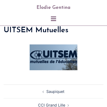
Skip
Elodie Gentina
to
content
Toggle
menu
UITSEM Mutuelles
Post
Saupiquet
navigation
CCI Grand Lille